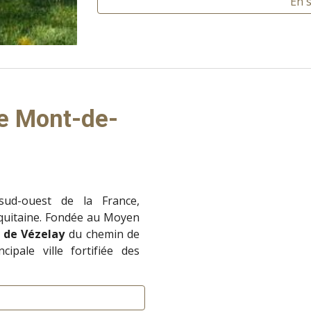
En 
de Mont-de-
d-ouest de la France,
Aquitaine. Fondée au Moyen
e de Vézelay
du chemin de
ipale ville fortifiée des