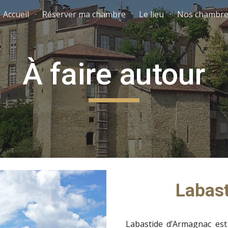
Accueil
Réserver ma chambre
Le lieu
Nos chambre
ip to main content
Skip to navigat
À faire autour
Labas
Labastide d’Armagnac est